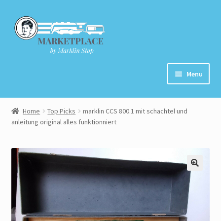
Skip
Skip
to
to
navigation
content
Menu
Home
Home
Top Picks
marklin CCS 800.1 mit schachtel und
anleitung original alles funktionniert
About
Cart
Checkout
Contact