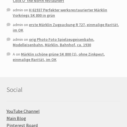
Cock O’ the North restauriert
admin
on
H 61937 Perfekter werksrestaurierter Märklin
Vorkriegs SK 800 in grün
admin
on
erste Märklin Zugpackung R 727, einmalige Rarität,
im OK
admin
on
orig Photo Foto Spielzeugeisenbahn,
Modelleisenbahn, Märklin, Bahnhof, ca. 1930
A
on
Märklin schöne grüne SK 800 (1), ohne Zinkpest,
einmalige Rarität, im OK
Social
YouTube Channel
Main Blog
Pinterest Board