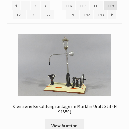
My Account
1
2
3
…
116
117
118
119
120
121
122
…
191
192
193
Store Registration
Stores
Kleinserie Bekohlungsanlage im Märklin Uralt Stil (H
91550)
View Auction