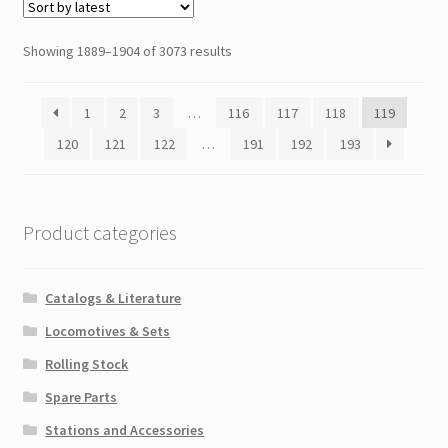
Showing 1889–1904 of 3073 results
1
2
3
…
116
117
118
119
120
121
122
…
191
192
193
Product categories
Catalogs & Literature
Locomotives & Sets
Rolling Stock
Spare Parts
Stations and Accessories