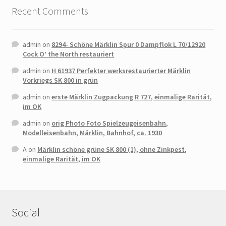
Recent Comments
admin
on
8294- Schöne Märklin Spur 0 Dampflok L 70/12920
Cock O’ the North restauriert
admin
on
H 61937 Perfekter werksrestaurierter Märklin
Vorkriegs SK 800 in grün
admin
on
erste Märklin Zugpackung R 727, einmalige Rarität,
im OK
admin
on
orig Photo Foto Spielzeugeisenbahn,
Modelleisenbahn, Märklin, Bahnhof, ca. 1930
A
on
Märklin schöne grüne SK 800 (1), ohne Zinkpest,
einmalige Rarität, im OK
Social