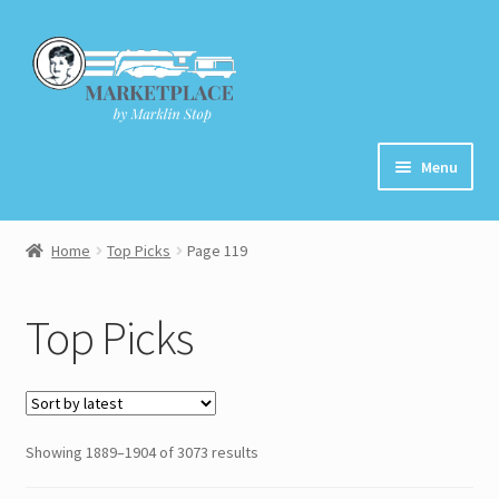
Skip
Skip
to
to
navigation
content
Menu
Home
Home
Top Picks
Page 119
About
Top Picks
Cart
Checkout
Showing 1889–1904 of 3073 results
Contact