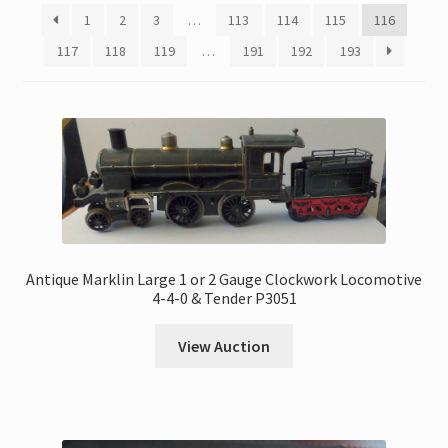
My Account
1
2
3
…
113
114
115
116
117
118
119
…
191
192
193
Store Registration
Stores
Antique Marklin Large 1 or 2 Gauge Clockwork Locomotive
4-4-0 & Tender P3051
View Auction