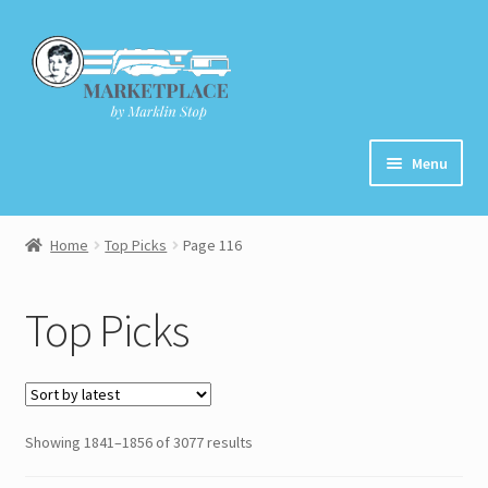
Skip
Skip
to
to
navigation
content
Menu
Home
Home
Top Picks
Page 116
About
Top Picks
Cart
Checkout
Showing 1841–1856 of 3077 results
Contact