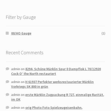
Filter by Gauge
00/HO Gauge
(1)
Recent Comments
admin
on
8294- Schöne Märklin Spur 0 Dampflok L 70/12920
Cock O’ the North restauriert
admin
on
H 61937 Perfekter werksrestaurierter Märklin
Vorkriegs SK 800 in grün
admin
on
erste Märklin Zugpackung R 727, einmalige Rarität,
im OK
admin
on
orig Photo Foto Spielzeugeisenbahn,