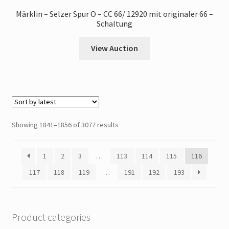
Märklin – Selzer Spur O – CC 66/ 12920 mit originaler 66 –
Schaltung
View Auction
Showing 1841–1856 of 3077 results
1
2
3
…
113
114
115
116
117
118
119
…
191
192
193
Product categories