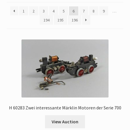
My Account
1
2
3
4
5
6
7
8
9
…
Store Registration
194
195
196
Stores
H 60283 Zwei interessante Märklin Motoren der Serie 700
View Auction