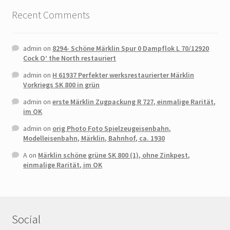
Recent Comments
admin
on
8294- Schöne Märklin Spur 0 Dampflok L 70/12920
Cock O’ the North restauriert
admin
on
H 61937 Perfekter werksrestaurierter Märklin
Vorkriegs SK 800 in grün
admin
on
erste Märklin Zugpackung R 727, einmalige Rarität,
im OK
admin
on
orig Photo Foto Spielzeugeisenbahn,
Modelleisenbahn, Märklin, Bahnhof, ca. 1930
A
on
Märklin schöne grüne SK 800 (1), ohne Zinkpest,
einmalige Rarität, im OK
Social