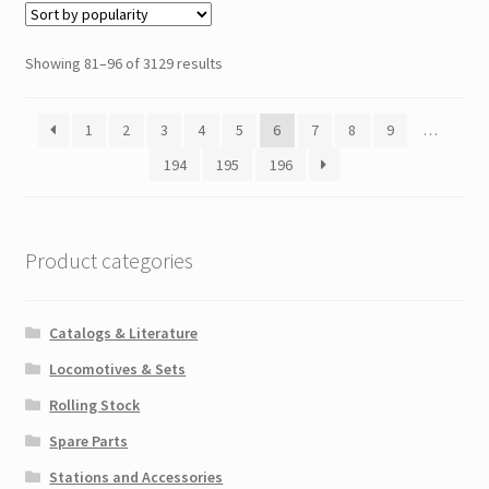
Showing 81–96 of 3129 results
1
2
3
4
5
6
7
8
9
…
194
195
196
Product categories
Catalogs & Literature
Locomotives & Sets
Rolling Stock
Spare Parts
Stations and Accessories