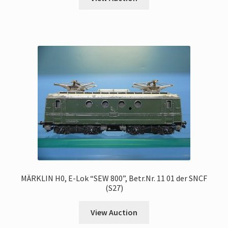
MÄRKLIN H0, E-Lok “SEW 800”, Betr.Nr. 11 01 der SNCF
(S27)
View Auction