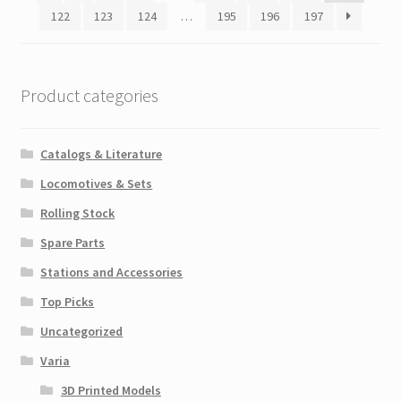
122
123
124
…
195
196
197
Product categories
Catalogs & Literature
Locomotives & Sets
Rolling Stock
Spare Parts
Stations and Accessories
Top Picks
Uncategorized
Varia
3D Printed Models