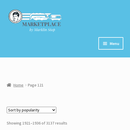
Skip
Skip
to
to
navigation
content
Menu
Home
About
Home
Page 121
Cart
Checkout
Contact
Showing 1921–1936 of 3137 results