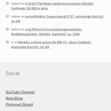
admin
on
H 61937 Perfekter werksrestaurierter Märklin
Vorkriegs SK 800 in grün
admin
on
erste Märklin Zugpackung R 727, einmalige Rarität,
im OK
admin
on
orig Photo Foto Spielzeugeisenbahn,
Modelleisenbahn, Märklin, Bahnhof, ca. 1930
A
on
Märklin schöne grüne SK 800 (1), ohne Zinkpest,
einmalige Rarität, im OK
Social
YouTube Channel
Main Blog
Pinterest Board