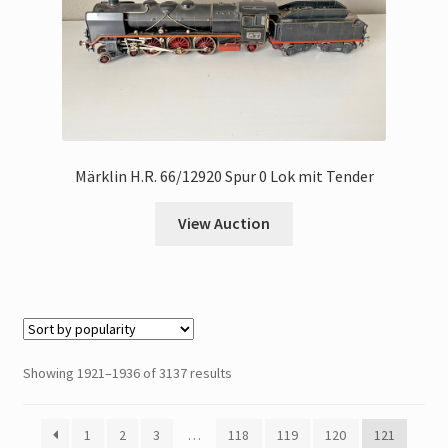
Märklin H.R. 66/12920 Spur 0 Lok mit Tender
View Auction
Showing 1921–1936 of 3137 results
1
2
3
…
118
119
120
121