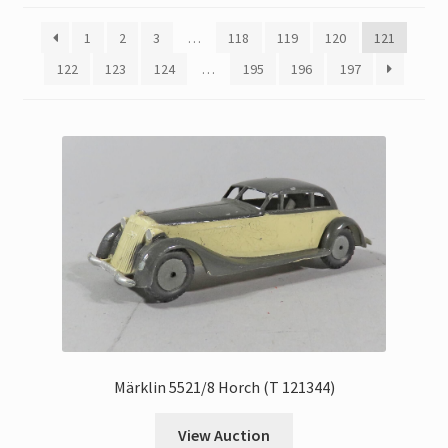
My Account
1
2
3
…
118
119
120
121
Store Registration
122
123
124
…
195
196
197
Stores
Märklin 5521/8 Horch (T 121344)
View Auction