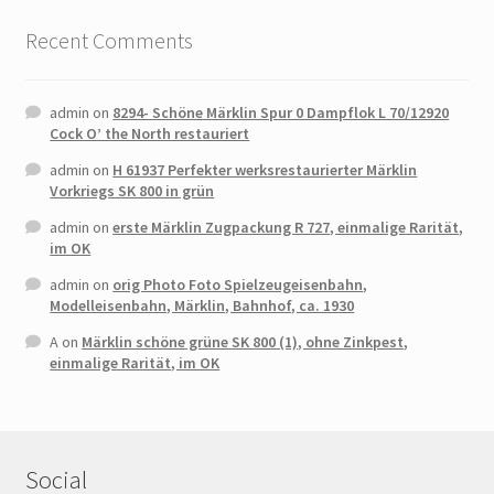
Recent Comments
admin
on
8294- Schöne Märklin Spur 0 Dampflok L 70/12920
Cock O’ the North restauriert
admin
on
H 61937 Perfekter werksrestaurierter Märklin
Vorkriegs SK 800 in grün
admin
on
erste Märklin Zugpackung R 727, einmalige Rarität,
im OK
admin
on
orig Photo Foto Spielzeugeisenbahn,
Modelleisenbahn, Märklin, Bahnhof, ca. 1930
A
on
Märklin schöne grüne SK 800 (1), ohne Zinkpest,
einmalige Rarität, im OK
Social