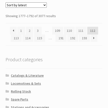
Showing 1777–1792 of 3077 results
1
2
3
…
109
110
111
112
113
114
115
…
191
192
193
Product categories
Catalogs & Literature
Locomotives & Sets
Rolling Stock
Spare Parts
Stations and Accessories