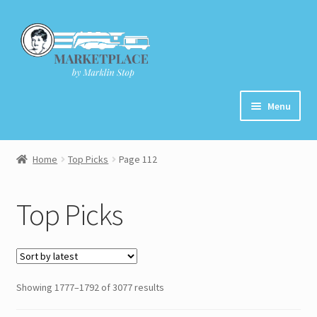
Skip
Skip
to
to
navigation
content
Menu
Home
Home
Top Picks
Page 112
About
Top Picks
Cart
Checkout
Showing 1777–1792 of 3077 results
Contact